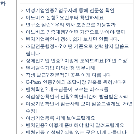
 하
여성기업인증? 업무사례 통해 전문성 확인
이노비즈 신청? 요건부터 확인하세요
연구소 설립? 우리 회사 조건으로 가능할까
이노비즈 인증대행? 어떤 기준으로 받아야 할까
벤처기업확인서 갱신, 쉽게 보시면 안됩니다.
조달전문행정사? 어떤 기준으로 선택할지 말씀드
립니다
장애인기업 인증? 이렇게 도와드려요 [26년 수정]
벤처탈락기업 이의신청 업무사례
직생 발급? 전문적인 곳은 이게 다릅니다
G-Pass 인증? 해외 조달시장 진출을 원하신다면
벤처확인? 대표님들이 모르는 리스크들
직접생산확인서 신청? 최단시간에 발급받은 사례
여성기업확인서 발급사례 보며 말씀드릴게요 [26년
수정]
여성기업등록 사례 보여드릴게요
벤쳐인증? 어떻게 준비해야 할지 알려드릴게요
벤처인증 컨설팅? 실력 있는 곳은 이게 다릅니다