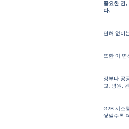
중요한 건,
다.
면허 없이는
또한 이 면
정부나 공
교, 병원,
G2B 시스
쌓일수록 더