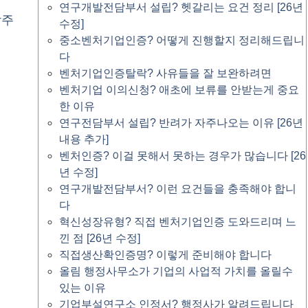
연구개발전담부서 설립? 헷갈리는 요건 정리 [26년
락주
수정]
중소벤처기업인증? 어떻게 진행할지 정리해드립니
다
벤처기업인증탈락? 사유들을 잘 보완하려면
벤처기업 이의신청? 애초에 보류를 안받는게 중요
한 이유
연구전담부서 설립? 반려가 자주나오는 이유 [26년
내용 추가]
벤처인증? 이걸 못해서 못하는 경우가 많습니다 [26
년 수정]
연구개발전담부서? 이런 요건들을 충족해야 합니
다
혁신성장유형? 직접 벤처기업인증 도와드리며 느
낀 점 [26년 수정]
직접생산확인증명? 이렇게 준비해야 합니다
올림 행정사무소가 기업의 사업적 가치를 올릴수
있는 이유
기업부설연구소 인정서? 행정사가 알려드립니다