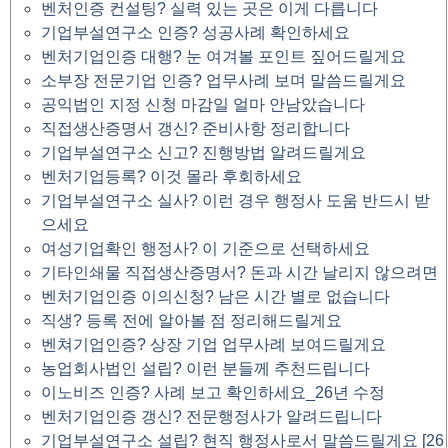
벤처인증 컨설팅? 실력 있는 곳은 이게 다릅니다
기업부설연구소 인증? 성공사례 확인하세요
벤처기업인증 대행? 눈 여겨볼 포인트 짚어드릴게요
소부장 전문기업 인증? 업무사례 보며 말씀드릴게요
공익법인 지정 신청 마감일 얼마 안남았습니다
직접생산증명서 갱신? 준비사항 정리합니다
기업부설연구소 신고? 진행방법 알려드릴게요
벤처기업등록? 이것 몰라 후회하세요
기업부설연구소 실사? 이런 경우 행정사 도움 반드시 받
으세요
여성기업확인 행정사? 이 기준으로 선택하세요
기타인쇄물 직접생산증명서? 돈과 시간 날리지 않으려면
벤처기업인증 이의신청? 남은 시간 별로 없습니다
직생? 등록 전에 알아볼 점 정리해드릴게요
벤쳐기업인증? 상장 기업 업무사례 보여드릴게요
농업회사법인 설립? 이런 분들께 추천드립니다
이노비즈 인증? 사례 보고 확인하세요_26년 수정
벤처기업인증 갱신? 전문행정사가 알려드립니다
기업부설연구소 설립? 현직 행정사로서 말씀드릴게요 [26