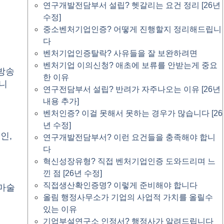
연구개발전담부서 설립? 헷갈리는 요건 정리 [26년
수정]
중소벤처기업인증? 어떻게 진행할지 정리해드립니
다
벤처기업인증탈락? 사유들을 잘 보완하려면
벤처기업 이의신청? 애초에 보류를 안받는게 중요
문방송
한 이유
니
연구전담부서 설립? 반려가 자주나오는 이유 [26년
내용 추가]
벤처인증? 이걸 못해서 못하는 경우가 많습니다 [26
년 수정]
인,
연구개발전담부서? 이런 요건들을 충족해야 합니
다
혁신성장유형? 직접 벤처기업인증 도와드리며 느
낀 점 [26년 수정]
직접생산확인증명? 이렇게 준비해야 합니다
 마술
올림 행정사무소가 기업의 사업적 가치를 올릴수
있는 이유
기업부설연구소 인정서? 행정사가 알려드립니다