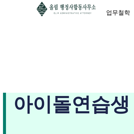
업무철학
아이돌연습생 