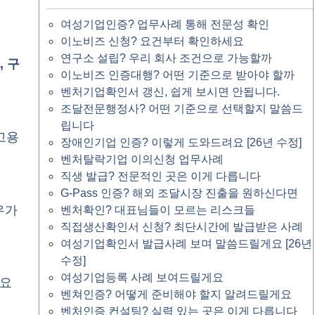
여성기업인증? 업무사례 통해 전문성 확인
이노비즈 신청? 요건부터 확인하세요
연구소 설립? 우리 회사 조건으로 가능할까
, 구
이노비즈 인증대행? 어떤 기준으로 받아야 할까
벤처기업확인서 갱신, 쉽게 보시면 안됩니다.
조달전문행정사? 어떤 기준으로 선택할지 말씀드
립니다
고용
장애인기업 인증? 이렇게 도와드려요 [26년 수정]
벤처탈락기업 이의신청 업무사례
직생 발급? 전문적인 곳은 이게 다릅니다
G-Pass 인증? 해외 조달시장 진출을 원하신다면
우가
벤처확인? 대표님들이 모르는 리스크들
직접생산확인서 신청? 최단시간에 발급받은 사례
여성기업확인서 발급사례 보며 말씀드릴게요 [26년
수정]
여성기업등록 사례 보여드릴게요
필요
벤쳐인증? 어떻게 준비해야 할지 알려드릴게요
벤처인증 컨설팅? 실력 있는 곳은 이게 다릅니다