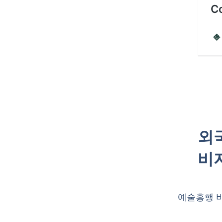
외
비
예술흥행 