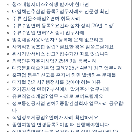
청소대행서비스? 직생 받아야 한다면
매입채권추심업 등록? 업무사례로 전문성 확인
주류 전문소매업? 면허 취득 사례
주류수입면허 등록? 요건과 절차 정리 [26년 수정]
주류수입업 면허? 세종시 업무사례
방송채널사용사업자? 등록에 문제 없으려면
사회적협동조합 설립? 필요한 경우 말씀드릴게요
위치기반서비스 신고? 접수기간 따로 있습니다
외국인환자유치사업? 25년 9월 등록사례
대중문화예술기획업 교육? 25년 4분기 최근 업무사례
출판업 등록? 신고를 혼자서 하면 발생하는 문제들
디지털 장의사? 행정사를 찾아야 하는 이유
전기공사업 면허? 부산에서 맡겨주신 업무사례
유료직업소개업? 업무 사례로 보여드릴게요
정보통신공사업 면허? 종합건설회사 업무사례 공유합니
다
직업정보제공업? 인허가 사례 확인하세요
종합여행업 변경등록? 이럴 때 진행해야합니다
실내건축면허? 등록 요건과 서류 정리 (성공사례 O)