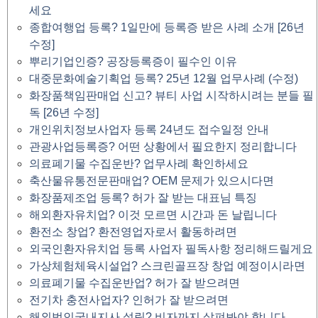
세요
종합여행업 등록? 1일만에 등록증 받은 사례 소개 [26년
수정]
뿌리기업인증? 공장등록증이 필수인 이유
대중문화예술기획업 등록? 25년 12월 업무사례 (수정)
화장품책임판매업 신고? 뷰티 사업 시작하시려는 분들 필
독 [26년 수정]
개인위치정보사업자 등록 24년도 접수일정 안내
관광사업등록증? 어떤 상황에서 필요한지 정리합니다
의료폐기물 수집운반? 업무사례 확인하세요
축산물유통전문판매업? OEM 문제가 있으시다면
화장품제조업 등록? 허가 잘 받는 대표님 특징
해외환자유치업? 이것 모르면 시간과 돈 날립니다
환전소 창업? 환전영업자로서 활동하려면
외국인환자유치업 등록 사업자 필독사항 정리해드릴게요
가상체험체육시설업? 스크린골프장 창업 예정이시라면
의료폐기물 수집운반업? 허가 잘 받으려면
전기차 충전사업자? 인허가 잘 받으려면
해외법인국내지사 설립? 비자까지 살펴봐야 합니다