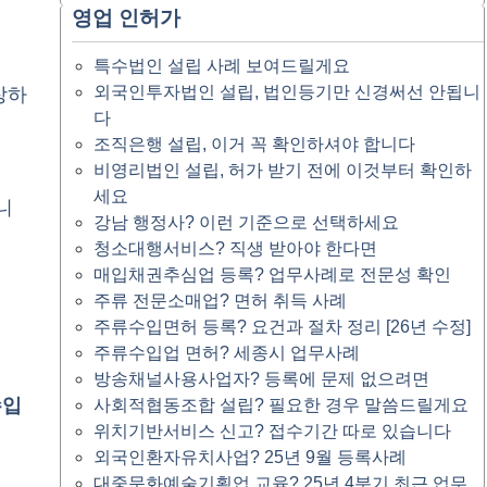
영업 인허가
특수법인 설립 사례 보여드릴게요
외국인투자법인 설립, 법인등기만 신경써선 안됩니
장하
다
조직은행 설립, 이거 꼭 확인하셔야 합니다
비영리법인 설립, 허가 받기 전에 이것부터 확인하
세요
니
강남 행정사? 이런 기준으로 선택하세요
청소대행서비스? 직생 받아야 한다면
매입채권추심업 등록? 업무사례로 전문성 확인
주류 전문소매업? 면허 취득 사례
주류수입면허 등록? 요건과 절차 정리 [26년 수정]
주류수입업 면허? 세종시 업무사례
방송채널사용사업자? 등록에 문제 없으려면
수입
사회적협동조합 설립? 필요한 경우 말씀드릴게요
위치기반서비스 신고? 접수기간 따로 있습니다
외국인환자유치사업? 25년 9월 등록사례
대중문화예술기획업 교육? 25년 4분기 최근 업무