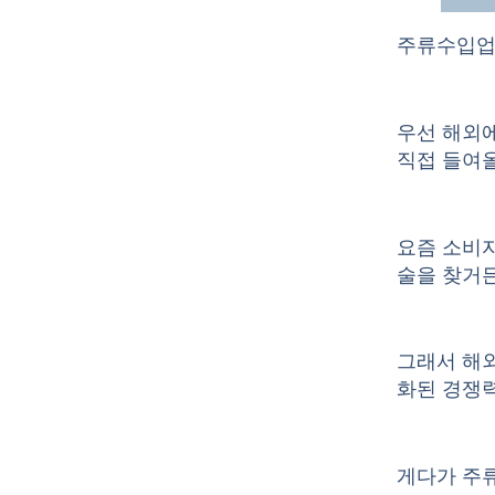
주류수입업
우선 해외
직접 들여올
요즘 소비
술을 찾거든
그래서 해
화된 경쟁력
게다가 주