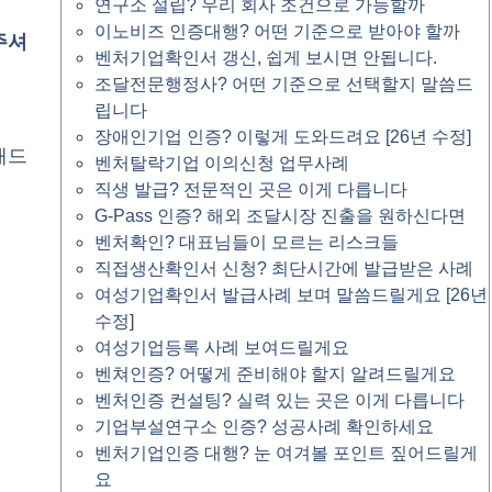
연구소 설립? 우리 회사 조건으로 가능할까
이노비즈 인증대행? 어떤 기준으로 받아야 할까
주셔
벤처기업확인서 갱신, 쉽게 보시면 안됩니다.
조달전문행정사? 어떤 기준으로 선택할지 말씀드
립니다
장애인기업 인증? 이렇게 도와드려요 [26년 수정]
해드
벤처탈락기업 이의신청 업무사례
직생 발급? 전문적인 곳은 이게 다릅니다
G-Pass 인증? 해외 조달시장 진출을 원하신다면
벤처확인? 대표님들이 모르는 리스크들
직접생산확인서 신청? 최단시간에 발급받은 사례
여성기업확인서 발급사례 보며 말씀드릴게요 [26년
수정]
여성기업등록 사례 보여드릴게요
벤쳐인증? 어떻게 준비해야 할지 알려드릴게요
벤처인증 컨설팅? 실력 있는 곳은 이게 다릅니다
기업부설연구소 인증? 성공사례 확인하세요
벤처기업인증 대행? 눈 여겨볼 포인트 짚어드릴게
요