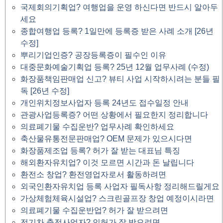
국제회의기획업? 여행업을 운영 하신다면 반드시 알아두
세요
종합여행업 등록? 1일만에 등록증 받은 사례 소개 [26년
수정]
뿌리기업인증? 공장등록증이 필수인 이유
대중문화예술기획업 등록? 25년 12월 업무사례 (수정)
화장품책임판매업 신고? 뷰티 사업 시작하시려는 분들 필
독 [26년 수정]
개인위치정보사업자 등록 24년도 접수일정 안내
관광사업등록증? 어떤 상황에서 필요한지 정리합니다
의료폐기물 수집운반? 업무사례 확인하세요
축산물유통전문판매업? OEM 문제가 있으시다면
화장품제조업 등록? 허가 잘 받는 대표님 특징
해외환자유치업? 이것 모르면 시간과 돈 날립니다
환전소 창업? 환전영업자로서 활동하려면
외국인환자유치업 등록 사업자 필독사항 정리해드릴게요
가상체험체육시설업? 스크린골프장 창업 예정이시라면
의료폐기물 수집운반업? 허가 잘 받으려면
전기차 충전사업자? 인허가 잘 받으려면