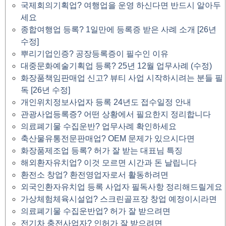
국제회의기획업? 여행업을 운영 하신다면 반드시 알아두
세요
종합여행업 등록? 1일만에 등록증 받은 사례 소개 [26년
수정]
뿌리기업인증? 공장등록증이 필수인 이유
대중문화예술기획업 등록? 25년 12월 업무사례 (수정)
화장품책임판매업 신고? 뷰티 사업 시작하시려는 분들 필
독 [26년 수정]
개인위치정보사업자 등록 24년도 접수일정 안내
관광사업등록증? 어떤 상황에서 필요한지 정리합니다
의료폐기물 수집운반? 업무사례 확인하세요
축산물유통전문판매업? OEM 문제가 있으시다면
화장품제조업 등록? 허가 잘 받는 대표님 특징
해외환자유치업? 이것 모르면 시간과 돈 날립니다
환전소 창업? 환전영업자로서 활동하려면
외국인환자유치업 등록 사업자 필독사항 정리해드릴게요
가상체험체육시설업? 스크린골프장 창업 예정이시라면
의료폐기물 수집운반업? 허가 잘 받으려면
전기차 충전사업자? 인허가 잘 받으려면