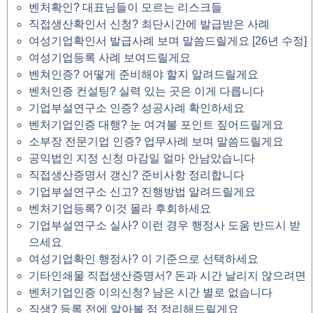
벤처확인? 대표님들이 모르는 리스크들
직접생산확인서 신청? 최단시간에 발급받은 사례
여성기업확인서 발급사례 보며 말씀드릴게요 [26년 수정]
여성기업등록 사례 보여드릴게요
벤쳐인증? 어떻게 준비해야 할지 알려드릴게요
벤처인증 컨설팅? 실력 있는 곳은 이게 다릅니다
기업부설연구소 인증? 성공사례 확인하세요
벤처기업인증 대행? 눈 여겨볼 포인트 짚어드릴게요
소부장 전문기업 인증? 업무사례 보며 말씀드릴게요
공익법인 지정 신청 마감일 얼마 안남았습니다
직접생산증명서 갱신? 준비사항 정리합니다
기업부설연구소 신고? 진행방법 알려드릴게요
벤처기업등록? 이것 몰라 후회하세요
기업부설연구소 실사? 이런 경우 행정사 도움 반드시 받
으세요
여성기업확인 행정사? 이 기준으로 선택하세요
기타인쇄물 직접생산증명서? 돈과 시간 날리지 않으려면
벤처기업인증 이의신청? 남은 시간 별로 없습니다
직생? 등록 전에 알아볼 점 정리해드릴게요