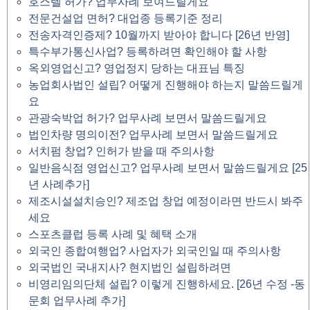
호스텔 허가? 업무사례 보여드릴게요
전문건설업 면허? 대업종 등록기준 정리
전송자격인증제? 10월까지 받아야 합니다 [26년 반영]
특수부가통신사업? 등록하려면 확인해야 할 사항
옥외영업신고? 영업정지 당하는 대표님 특징
농업회사법인 설립? 어떻게 진행해야 하는지 말씀드릴게
요
관광숙박업 허가? 업무사례 보면서 말씀드릴게요
법인차량 명의이전? 업무사례 보면서 말씀드릴게요
서치펌 창업? 인허가 받을 때 주의사항
일반음식점 영업신고? 업무사례 보면서 말씀드릴게요 [25
년 사례추가]
제조시설설치승인? 제조업 창업 예정이라면 반드시 봐주
세요
스포츠클럽 등록 사례 및 혜택 소개
외국인 종합여행업? 사업자가 외국인일 때 주의사항
외국법인 국내지사? 현지법인 설립하려면
비영리임의단체 설립? 이렇게 진행하세요. [26년 수정 -동
문회 업무사례 추가]