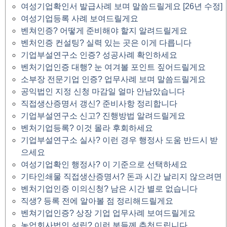
여성기업확인서 발급사례 보며 말씀드릴게요 [26년 수정]
여성기업등록 사례 보여드릴게요
벤쳐인증? 어떻게 준비해야 할지 알려드릴게요
벤처인증 컨설팅? 실력 있는 곳은 이게 다릅니다
기업부설연구소 인증? 성공사례 확인하세요
벤처기업인증 대행? 눈 여겨볼 포인트 짚어드릴게요
소부장 전문기업 인증? 업무사례 보며 말씀드릴게요
공익법인 지정 신청 마감일 얼마 안남았습니다
직접생산증명서 갱신? 준비사항 정리합니다
기업부설연구소 신고? 진행방법 알려드릴게요
벤처기업등록? 이것 몰라 후회하세요
기업부설연구소 실사? 이런 경우 행정사 도움 반드시 받
으세요
여성기업확인 행정사? 이 기준으로 선택하세요
기타인쇄물 직접생산증명서? 돈과 시간 날리지 않으려면
벤처기업인증 이의신청? 남은 시간 별로 없습니다
직생? 등록 전에 알아볼 점 정리해드릴게요
벤쳐기업인증? 상장 기업 업무사례 보여드릴게요
농업회사법인 설립? 이런 분들께 추천드립니다