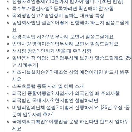
전송자격인증제? 10월까지 받아야 합니다 [26년 반영]
특수부가통신사업? 등록하려면 확인해야 할 사항
옥외영업신고? 영업정지 당하는 대표님 특징
농업회사법인 설립? 어떻게 진행해야 하는지 말씀드릴게
요
관광숙박업 허가? 업무사례 보면서 말씀드릴게요
법인차량 명의이전? 업무사례 보면서 말씀드릴게요
서치펌 창업? 인허가 받을 때 주의사항
일반음식점 영업신고? 업무사례 보면서 말씀드릴게요 [25
년 사례추가]
제조시설설치승인? 제조업 창업 예정이라면 반드시 봐주
세요
스포츠클럽 등록 사례 및 혜택 소개
외국인 종합여행업? 사업자가 외국인일 때 주의사항
외국법인 국내지사? 현지법인 설립하려면
비영리임의단체 설립? 이렇게 진행하세요. [26년 수정 -동
문회 업무사례 추가]
국제회의기획업? 여행업을 운영 하신다면 반드시 알아두
세요