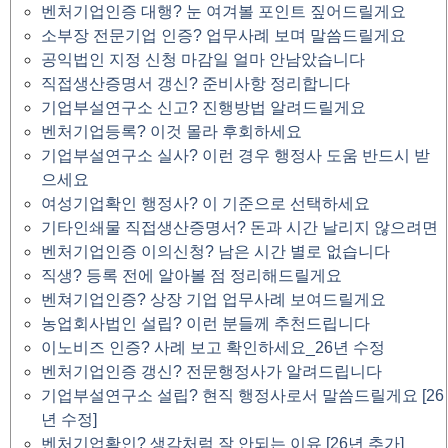
벤처기업인증 대행? 눈 여겨볼 포인트 짚어드릴게요
소부장 전문기업 인증? 업무사례 보며 말씀드릴게요
공익법인 지정 신청 마감일 얼마 안남았습니다
직접생산증명서 갱신? 준비사항 정리합니다
기업부설연구소 신고? 진행방법 알려드릴게요
벤처기업등록? 이것 몰라 후회하세요
기업부설연구소 실사? 이런 경우 행정사 도움 반드시 받
으세요
여성기업확인 행정사? 이 기준으로 선택하세요
기타인쇄물 직접생산증명서? 돈과 시간 날리지 않으려면
벤처기업인증 이의신청? 남은 시간 별로 없습니다
직생? 등록 전에 알아볼 점 정리해드릴게요
벤쳐기업인증? 상장 기업 업무사례 보여드릴게요
농업회사법인 설립? 이런 분들께 추천드립니다
이노비즈 인증? 사례 보고 확인하세요_26년 수정
벤처기업인증 갱신? 전문행정사가 알려드립니다
기업부설연구소 설립? 현직 행정사로서 말씀드릴게요 [26
년 수정]
벤처기업확인? 생각처럼 잘 안되는 이유 [26년 추가]