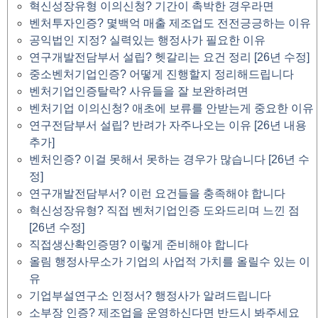
혁신성장유형 이의신청? 기간이 촉박한 경우라면
벤처투자인증? 몇백억 매출 제조업도 전전긍긍하는 이유
공익법인 지정? 실력있는 행정사가 필요한 이유
연구개발전담부서 설립? 헷갈리는 요건 정리 [26년 수정]
중소벤처기업인증? 어떻게 진행할지 정리해드립니다
벤처기업인증탈락? 사유들을 잘 보완하려면
벤처기업 이의신청? 애초에 보류를 안받는게 중요한 이유
연구전담부서 설립? 반려가 자주나오는 이유 [26년 내용
추가]
벤처인증? 이걸 못해서 못하는 경우가 많습니다 [26년 수
정]
연구개발전담부서? 이런 요건들을 충족해야 합니다
혁신성장유형? 직접 벤처기업인증 도와드리며 느낀 점
[26년 수정]
직접생산확인증명? 이렇게 준비해야 합니다
올림 행정사무소가 기업의 사업적 가치를 올릴수 있는 이
유
기업부설연구소 인정서? 행정사가 알려드립니다
소부장 인증? 제조업을 운영하신다면 반드시 봐주세요