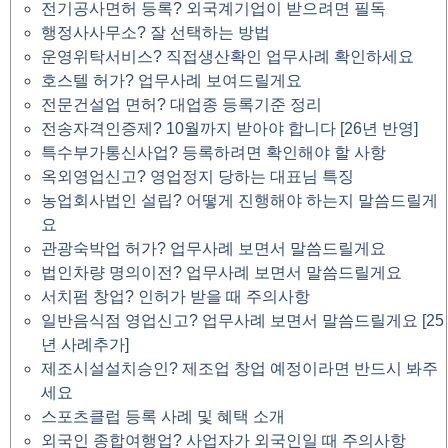
전기공사면허 등록? 외국계기업이 받으려면 필독
행정사사무소? 잘 선택하는 방법
운영위탁서비스? 직접생산확인 업무사례 확인하세요
호스텔 허가? 업무사례 보여드릴게요
전문건설업 면허? 대업종 등록기준 정리
전송자격인증제? 10월까지 받아야 합니다 [26년 반영]
특수부가통신사업? 등록하려면 확인해야 할 사항
옥외영업신고? 영업정지 당하는 대표님 특징
농업회사법인 설립? 어떻게 진행해야 하는지 말씀드릴게
요
관광숙박업 허가? 업무사례 보면서 말씀드릴게요
법인차량 명의이전? 업무사례 보면서 말씀드릴게요
서치펌 창업? 인허가 받을 때 주의사항
일반음식점 영업신고? 업무사례 보면서 말씀드릴게요 [25
년 사례추가]
제조시설설치승인? 제조업 창업 예정이라면 반드시 봐주
세요
스포츠클럽 등록 사례 및 혜택 소개
외국인 종합여행업? 사업자가 외국인일 때 주의사항