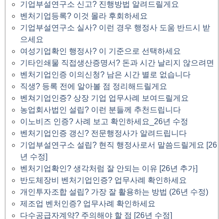
기업부설연구소 신고? 진행방법 알려드릴게요
벤처기업등록? 이것 몰라 후회하세요
기업부설연구소 실사? 이런 경우 행정사 도움 반드시 받
으세요
여성기업확인 행정사? 이 기준으로 선택하세요
기타인쇄물 직접생산증명서? 돈과 시간 날리지 않으려면
벤처기업인증 이의신청? 남은 시간 별로 없습니다
직생? 등록 전에 알아볼 점 정리해드릴게요
벤쳐기업인증? 상장 기업 업무사례 보여드릴게요
농업회사법인 설립? 이런 분들께 추천드립니다
이노비즈 인증? 사례 보고 확인하세요_26년 수정
벤처기업인증 갱신? 전문행정사가 알려드립니다
기업부설연구소 설립? 현직 행정사로서 말씀드릴게요 [26
년 수정]
벤처기업확인? 생각처럼 잘 안되는 이유 [26년 추가]
반도체장비 벤처기업인증? 업무사례 확인하세요
개인투자조합 설립? 가장 잘 활용하는 방법 (26년 수정)
제조업 벤처인증? 업무사례 확인하세요
다수공급자계약? 주의해야 할 점 [26년 수정]