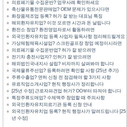
의료폐기물 수집운반? 업무사례 확인하세요
축산물유통전문판매업? OEM 문제가 있으시다면
화장품제조업 등록? 허가 잘 받는 대표님 특징
해외환자유치업? 이것 모르면 시간과 돈 날립니다
환전소 창업? 환전영업자로서 활동하려면
외국인환자유치업 등록 사업자 필독사항 정리해드릴게요
가상체험체육시설업? 스크린골프장 창업 예정이시라면
의료폐기물 수집운반업? 허가 잘 받으려면
전기차 충전사업자? 인허가 잘 받으려면
해외법인국내지사 설립? 비자까지 살펴봐야 합니다
국제물류주선업? 등록하려면 확인할 사항 (25년 추가)
주류수출업? 면허 신청 전 점검해야 할 3가지 사항
유료직업소개사업? 현직 행정사가 정리합니다
[25년 수정] 근로자파견업 허가? OO부터 따져야 합니다
특정주류도매업? 수제맥주 창업할 때 주의사항
외국인환자유치의료기관 등록 신청 안내
외국인환자유치업 등록? 현직 행정사가 알려드립니다 [25
년 수정]