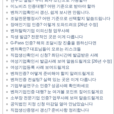
연구소 설립? 우리 회사 조건으로 가능할까
이노비즈 인증대행? 어떤 기준으로 받아야 할까
벤처기업확인서 갱신, 쉽게 보시면 안됩니다.
조달전문행정사? 어떤 기준으로 선택할지 말씀드립니다
장애인기업 인증? 이렇게 도와드려요 [26년 수정]
벤처탈락기업 이의신청 업무사례
직생 발급? 전문적인 곳은 이게 다릅니다
G-Pass 인증? 해외 조달시장 진출을 원하신다면
벤처확인? 대표님들이 모르는 리스크들
직접생산확인서 신청? 최단시간에 발급받은 사례
여성기업확인서 발급사례 보며 말씀드릴게요 [26년 수정]
여성기업등록 사례 보여드릴게요
벤쳐인증? 어떻게 준비해야 할지 알려드릴게요
벤처인증 컨설팅? 실력 있는 곳은 이게 다릅니다
기업부설연구소 인증? 성공사례 확인하세요
벤처기업인증 대행? 눈 여겨볼 포인트 짚어드릴게요
소부장 전문기업 인증? 업무사례 보며 말씀드릴게요
공익법인 지정 신청 마감일 얼마 안남았습니다
직접생산증명서 갱신? 준비사항 정리합니다