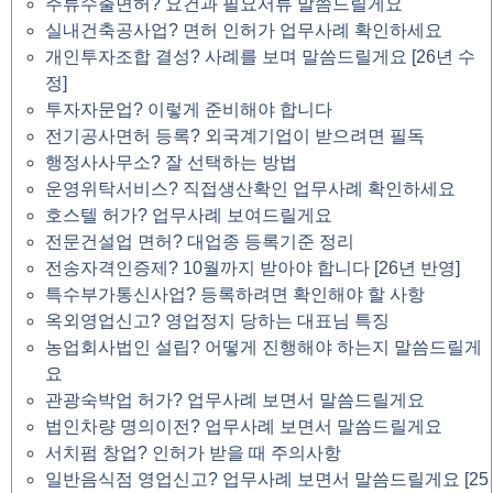
주류수출면허? 요건과 필요서류 말씀드릴게요
실내건축공사업? 면허 인허가 업무사례 확인하세요
개인투자조합 결성? 사례를 보며 말씀드릴게요 [26년 수
정]
투자자문업? 이렇게 준비해야 합니다
전기공사면허 등록? 외국계기업이 받으려면 필독
행정사사무소? 잘 선택하는 방법
운영위탁서비스? 직접생산확인 업무사례 확인하세요
호스텔 허가? 업무사례 보여드릴게요
전문건설업 면허? 대업종 등록기준 정리
전송자격인증제? 10월까지 받아야 합니다 [26년 반영]
특수부가통신사업? 등록하려면 확인해야 할 사항
옥외영업신고? 영업정지 당하는 대표님 특징
농업회사법인 설립? 어떻게 진행해야 하는지 말씀드릴게
요
관광숙박업 허가? 업무사례 보면서 말씀드릴게요
법인차량 명의이전? 업무사례 보면서 말씀드릴게요
서치펌 창업? 인허가 받을 때 주의사항
일반음식점 영업신고? 업무사례 보면서 말씀드릴게요 [25