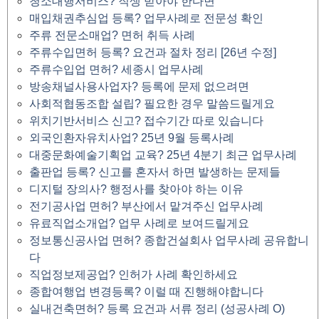
청소대행서비스? 직생 받아야 한다면
매입채권추심업 등록? 업무사례로 전문성 확인
주류 전문소매업? 면허 취득 사례
주류수입면허 등록? 요건과 절차 정리 [26년 수정]
주류수입업 면허? 세종시 업무사례
방송채널사용사업자? 등록에 문제 없으려면
사회적협동조합 설립? 필요한 경우 말씀드릴게요
위치기반서비스 신고? 접수기간 따로 있습니다
외국인환자유치사업? 25년 9월 등록사례
대중문화예술기획업 교육? 25년 4분기 최근 업무사례
출판업 등록? 신고를 혼자서 하면 발생하는 문제들
디지털 장의사? 행정사를 찾아야 하는 이유
전기공사업 면허? 부산에서 맡겨주신 업무사례
유료직업소개업? 업무 사례로 보여드릴게요
정보통신공사업 면허? 종합건설회사 업무사례 공유합니
다
직업정보제공업? 인허가 사례 확인하세요
종합여행업 변경등록? 이럴 때 진행해야합니다
실내건축면허? 등록 요건과 서류 정리 (성공사례 O)