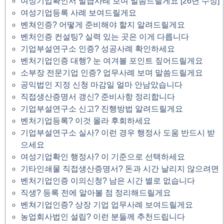
여성기업확인서 발급사례 보며 말씀드릴게요 [26년 수정]
여성기업등록 사례 보여드릴게요
벤쳐인증? 어떻게 준비해야 할지 알려드릴게요
벤처인증 컨설팅? 실력 있는 곳은 이게 다릅니다
기업부설연구소 인증? 성공사례 확인하세요
벤처기업인증 대행? 눈 여겨볼 포인트 짚어드릴게요
소부장 전문기업 인증? 업무사례 보며 말씀드릴게요
공익법인 지정 신청 마감일 얼마 안남았습니다
직접생산증명서 갱신? 준비사항 정리합니다
기업부설연구소 신고? 진행방법 알려드릴게요
벤처기업등록? 이것 몰라 후회하세요
기업부설연구소 실사? 이런 경우 행정사 도움 반드시 받
으세요
여성기업확인 행정사? 이 기준으로 선택하세요
기타인쇄물 직접생산증명서? 돈과 시간 날리지 않으려면
벤처기업인증 이의신청? 남은 시간 별로 없습니다
직생? 등록 전에 알아볼 점 정리해드릴게요
벤쳐기업인증? 상장 기업 업무사례 보여드릴게요
농업회사법인 설립? 이런 분들께 추천드립니다