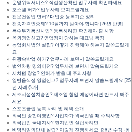
운영위탁서비스? 직접생산확인 업무사례 확인하세요
호스텔 허가? 업무사례 보여드릴게요
전문건설업 면허? 대업종 등록기준 정리
전송자격인증제? 10월까지 받아야 합니다 [26년 반영]
특수부가통신사업? 등록하려면 확인해야 할 사항
옥외영업신고? 영업정지 당하는 대표님 특징
농업회사법인 설립? 어떻게 진행해야 하는지 말씀드릴게
요
관광숙박업 허가? 업무사례 보면서 말씀드릴게요
법인차량 명의이전? 업무사례 보면서 말씀드릴게요
서치펌 창업? 인허가 받을 때 주의사항
일반음식점 영업신고? 업무사례 보면서 말씀드릴게요 [25
년 사례추가]
제조시설설치승인? 제조업 창업 예정이라면 반드시 봐주
세요
스포츠클럽 등록 사례 및 혜택 소개
외국인 종합여행업? 사업자가 외국인일 때 주의사항
외국법인 국내지사? 현지법인 설립하려면
비영리임의단체 설립? 이렇게 진행하세요. [26년 수정 -동