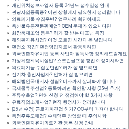
개인위치정보사업자 등록 24년도 접수일정 안내
관광사업등록증? 어떤 상황에서 필요한지 정리합니다
의료폐기물 수집운반? 업무사례 확인하세요
축산물유통전문판매업? OEM 문제가 있으시다면
화장품제조업 등록? 허가 잘 받는 대표님 특징
해외환자유치업? 이것 모르면 시간과 돈 날립니다
환전소 창업? 환전영업자로서 활동하려면
외국인환자유치업 등록 사업자 필독사항 정리해드릴게요
가상체험체육시설업? 스크린골프장 창업 예정이시라면
의료폐기물 수집운반업? 허가 잘 받으려면
전기차 충전사업자? 인허가 잘 받으려면
해외법인국내지사 설립? 비자까지 살펴봐야 합니다
국제물류주선업? 등록하려면 확인할 사항 (25년 추가)
주류수출업? 면허 신청 전 점검해야 할 3가지 사항
유료직업소개사업? 현직 행정사가 정리합니다
[25년 수정] 근로자파견업 허가? OO부터 따져야 합니다
특정주류도매업? 수제맥주 창업할 때 주의사항
외국인환자유치의료기관 등록 신청 안내