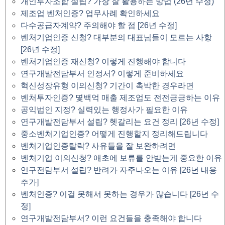
개인투자조합 설립? 가장 잘 활용하는 방법 (26년 수정)
제조업 벤처인증? 업무사례 확인하세요
다수공급자계약? 주의해야 할 점 [26년 수정]
벤처기업인증 신청? 대부분의 대표님들이 모르는 사항
[26년 수정]
벤처기업인증 재신청? 이렇게 진행해야 합니다
연구개발전담부서 인정서? 이렇게 준비하세요
혁신성장유형 이의신청? 기간이 촉박한 경우라면
벤처투자인증? 몇백억 매출 제조업도 전전긍긍하는 이유
공익법인 지정? 실력있는 행정사가 필요한 이유
연구개발전담부서 설립? 헷갈리는 요건 정리 [26년 수정]
중소벤처기업인증? 어떻게 진행할지 정리해드립니다
벤처기업인증탈락? 사유들을 잘 보완하려면
벤처기업 이의신청? 애초에 보류를 안받는게 중요한 이유
연구전담부서 설립? 반려가 자주나오는 이유 [26년 내용
추가]
벤처인증? 이걸 못해서 못하는 경우가 많습니다 [26년 수
정]
연구개발전담부서? 이런 요건들을 충족해야 합니다