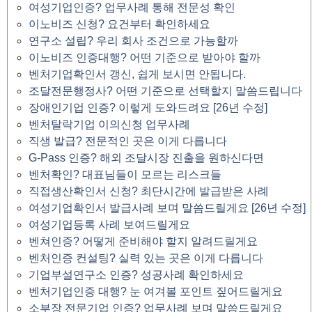
여성기업인증? 업무사례 통해 전문성 확인
이노비즈 신청? 요건부터 확인하세요
연구소 설립? 우리 회사 조건으로 가능할까
이노비즈 인증대행? 어떤 기준으로 받아야 할까
벤처기업확인서 갱신, 쉽게 보시면 안됩니다.
조달전문행정사? 어떤 기준으로 선택할지 말씀드립니다
장애인기업 인증? 이렇게 도와드려요 [26년 수정]
벤처탈락기업 이의신청 업무사례
직생 발급? 전문적인 곳은 이게 다릅니다
G-Pass 인증? 해외 조달시장 진출을 원하신다면
벤처확인? 대표님들이 모르는 리스크들
직접생산확인서 신청? 최단시간에 발급받은 사례
여성기업확인서 발급사례 보며 말씀드릴게요 [26년 수정]
여성기업등록 사례 보여드릴게요
벤쳐인증? 어떻게 준비해야 할지 알려드릴게요
벤처인증 컨설팅? 실력 있는 곳은 이게 다릅니다
기업부설연구소 인증? 성공사례 확인하세요
벤처기업인증 대행? 눈 여겨볼 포인트 짚어드릴게요
소부장 전문기업 인증? 업무사례 보며 말씀드릴게요