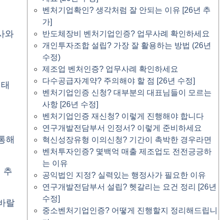
벤처기업확인? 생각처럼 잘 안되는 이유 [26년 추
가]
사와
반도체장비 벤처기업인증? 업무사례 확인하세요
개인투자조합 설립? 가장 잘 활용하는 방법 (26년
수정)
제조업 벤처인증? 업무사례 확인하세요
다수공급자계약? 주의해야 할 점 [26년 수정]
형태
벤처기업인증 신청? 대부분의 대표님들이 모르는
사항 [26년 수정]
벤처기업인증 재신청? 이렇게 진행해야 합니다
연구개발전담부서 인정서? 이렇게 준비하세요
 통해
혁신성장유형 이의신청? 기간이 촉박한 경우라면
벤처투자인증? 몇백억 매출 제조업도 전전긍긍하
는 이유
 추
공익법인 지정? 실력있는 행정사가 필요한 이유
연구개발전담부서 설립? 헷갈리는 요건 정리 [26년
수정]
바랄
중소벤처기업인증? 어떻게 진행할지 정리해드립니