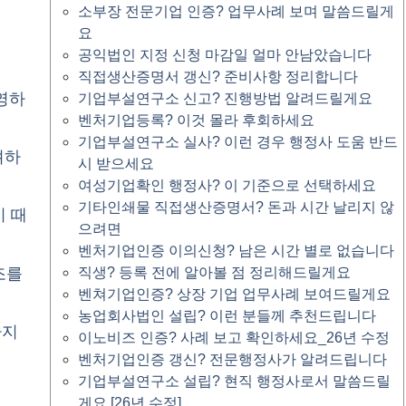
소부장 전문기업 인증? 업무사례 보며 말씀드릴게
요
공익법인 지정 신청 마감일 얼마 안남았습니다
직접생산증명서 갱신? 준비사항 정리합니다
영하
기업부설연구소 신고? 진행방법 알려드릴게요
벤처기업등록? 이것 몰라 후회하세요
기업부설연구소 실사? 이런 경우 행정사 도움 반드
려하
시 받으세요
여성기업확인 행정사? 이 기준으로 선택하세요
기타인쇄물 직접생산증명서? 돈과 시간 날리지 않
기 때
으려면
벤처기업인증 이의신청? 남은 시간 별로 없습니다
조를
직생? 등록 전에 알아볼 점 정리해드릴게요
벤쳐기업인증? 상장 기업 업무사례 보여드릴게요
농업회사법인 설립? 이런 분들께 추천드립니다
가지
이노비즈 인증? 사례 보고 확인하세요_26년 수정
벤처기업인증 갱신? 전문행정사가 알려드립니다
기업부설연구소 설립? 현직 행정사로서 말씀드릴
게요 [26년 수정]