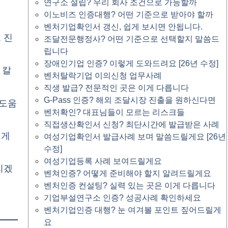
연구소 설립? 우리 회사 조건으로 가능할까
이노비즈 인증대행? 어떤 기준으로 받아야 할까
벤처기업확인서 갱신, 쉽게 보시면 안됩니다.
 진
조달전문행정사? 어떤 기준으로 선택할지 말씀드
립니다
장애인기업 인증? 이렇게 도와드려요 [26년 수정]
 칼
벤처탈락기업 이의신청 업무사례
직생 발급? 전문적인 곳은 이게 다릅니다
G-Pass 인증? 해외 조달시장 진출을 원하신다면
 도움
벤처확인? 대표님들이 모르는 리스크들
직접생산확인서 신청? 최단시간에 발급받은 사례
에게
여성기업확인서 발급사례 보며 말씀드릴게요 [26년
수정]
여성기업등록 사례 보여드릴게요
리겠
벤쳐인증? 어떻게 준비해야 할지 알려드릴게요
벤처인증 컨설팅? 실력 있는 곳은 이게 다릅니다
기업부설연구소 인증? 성공사례 확인하세요
벤처기업인증 대행? 눈 여겨볼 포인트 짚어드릴게
요