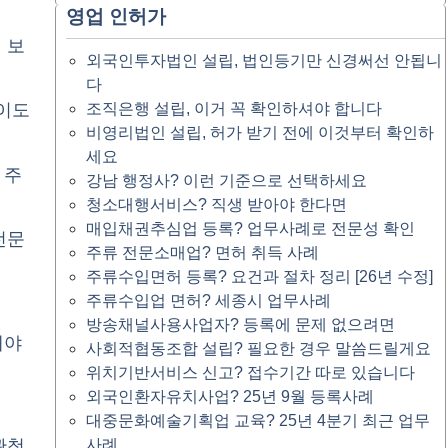
영업 인허가
 보
외국인투자법인 설립, 법인등기만 신경써선 안됩니
다
조직은행 설립, 이거 꼭 확인하셔야 합니다
난이도
비영리법인 설립, 허가 받기 전에 이것부터 확인하
세요
 주
강남 행정사? 이런 기준으로 선택하세요
청소대행서비스? 직생 받아야 한다면
매입채권추심업 등록? 업무사례로 전문성 확인
전문
주류 전문소매업? 면허 취득 사례
주류수입면허 등록? 요건과 절차 정리 [26년 수정]
주류수입업 면허? 세종시 업무사례
방송채널사용사업자? 등록에 문제 없으려면
해야
사회적협동조합 설립? 필요한 경우 말씀드릴게요
위치기반서비스 신고? 접수기간 따로 있습니다
외국인환자유치사업? 25년 9월 등록사례
대중문화예술기획업 교육? 25년 4분기 최근 업무
사례
관청