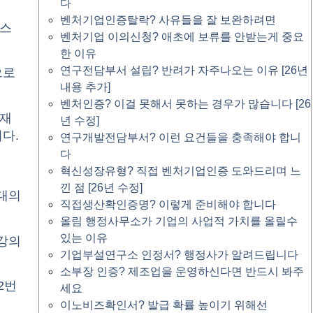
다
벤처기업인증탈락? 사유들을 잘 보완하려면
비스
벤처기업 이의신청? 애초에 보류를 안받는게 중요
한 이유
연구전담부서 설립? 반려가 자주나오는 이유 [26년
으로
내용 추가]
벤처인증? 이걸 못해서 못하는 경우가 많습니다 [26
 재
년 수정]
다.
연구개발전담부서? 이런 요건들을 충족해야 합니
다
혁신성장유형? 직접 벤처기업인증 도와드리며 느
낀 점 [26년 수정]
령대의
직접생산확인증명? 이렇게 준비해야 합니다
올림 행정사무소가 기업의 사업적 가치를 올릴수
있는 이유
 강의
기업부설연구소 인정서? 행정사가 알려드립니다
소부장 인증? 제조업을 운영하신다면 반드시 봐주
2번
세요
이노비즈확인서? 발급 확률 높이기 위해선